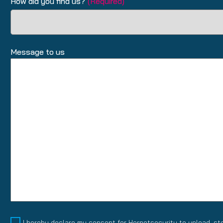
How did you find us?
(Required)
Message to us
Talentpool
I hereby declare my consent for Hornetsecurity to upload, st