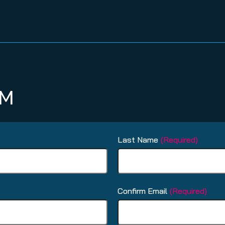
RM
Last Name
(Required)
Confirm Email
(Required)