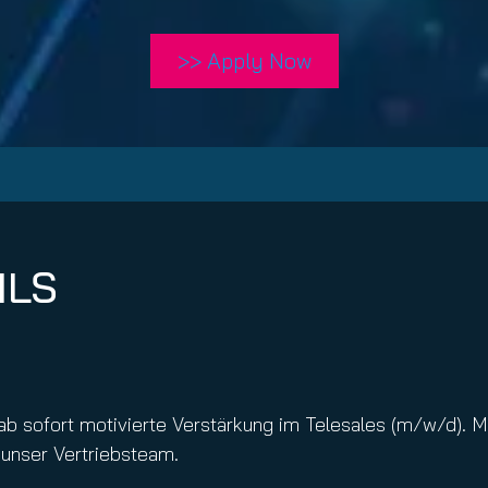
nuity Service
ature and Disclaimer
>> Apply Now
il
ILS
ab sofort motivierte Verstärkung im Telesales (m/w/d). M
 unser Vertriebsteam.