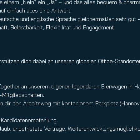
us einem „Nein“ ein „Ja“ – und das alles bequem & charma
uf einfach alles eine Antwort.
eutsche und englische Sprache gleichermaßen sehr gut – s
ft, Belastbarkeit, Flexibilität und Engagement.
tzen dich dabei an unseren globalen Office-Standorten z
gether an unserem eigenen legendären Bierwagen in Han
Mitgliedschaften.
ern dir den Arbeitsweg mit kostenlosem Parkplatz (Hannov
e Kandidatenempfehlung.
laub, unbefristete Verträge, Weiterentwicklungsmöglichkei