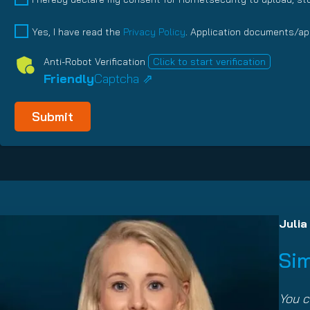
Datenschutz
(Required)
Yes, I have read the
Privacy Policy
. Application documents/app
Anti-Robot Verification
Click to start verification
Friendly
Captcha ⇗
Julia
Sim
You c