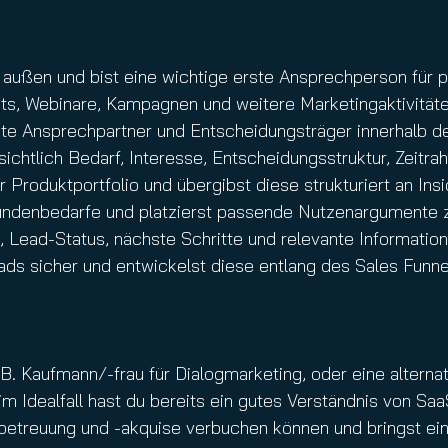
h außen und bist eine wichtige erste Ansprechperson für 
ents, Webinare, Kampagnen und weitere Marketingaktivität
vante Ansprechpartner und Entscheidungsträger innerhalb d
nsichtlich Bedarf, Interesse, Entscheidungsstruktur, Zeitr
er Produktportfolio und übergibst diese strukturiert an 
Kundenbedarfe und platzierst passende Nutzenargumente 
 Lead-Status, nächste Schritte und relevante Informati
ds sicher und entwickelst diese entlang des Sales Funnel
B. Kaufmann/-frau für Dialogmarketing, oder eine alternat
im Idealfall hast du bereits ein gutes Verständnis von Sa
nbetreuung und -akquise verbuchen können und bringst ein