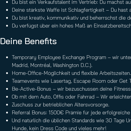
Du bist ein Verkaufstalent im Vertrieb: Du machst a
Deine stärkste Waffe ist Schlagfertigkeit – Du hast a
Du bist kreativ, kommunikativ und beherrschst die d
Du verfügst über ein hohes Maß an Einsatzbereitscha
Deine Benefits
Temporary Employee Exchange Program – wir unterstü
Madrid, Montréal, Washington D.C.).
Home-Office-Möglichkeit und flexible Arbeitszeiten.
Teamevents wie Lasertag, Escape Room oder Get To
Be-Active-Bonus – wir bezuschussen deine Fitness-
Ob mit dem Auto, Öffis oder Fahrrad – Wir erleicht
Zuschuss zur betrieblichen Altersvorsorge.
Referral Bonus: 1500€ Prämie für jede erfolgreich
Und natürlich die üblichen Standards wie 30 Tage Ur
Hunde, kein Dress Code und vieles mehr!