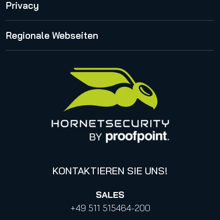
Über uns
Privacy
Security Lab Insights
International
Release Notes
Proofpoint Statement zum CLOUD Act
Regionale Webseiten
Karriere
Impressum
Management
United States
Datenschutzhinweise für Bewerbungen
Online Events & Webinare
Italy
Canada (french)
KONTAKTIEREN SIE UNS!
SALES
+49 511 515464-200