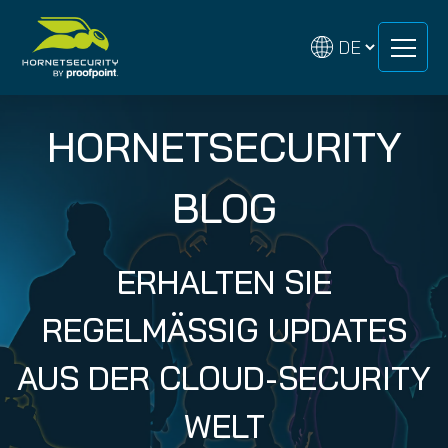
Zum
Zum
Inhalt
Inhalt
springen
springen
HORNETSECURITY
BLOG
ERHALTEN SIE
REGELMÄSSIG UPDATES A
US DER CLOUD-SECURITY W
ELT