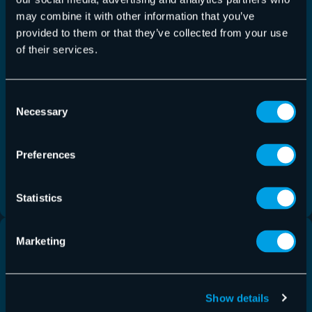
may combine it with other information that you’ve
provided to them or that they’ve collected from your use
Threat Reports
of their services.
Monthly Threat Report November 2025
Der Monthly Threat Report von Hornetsecurity
Consent
Necessary
Selection
liefert Ihnen monatlich Einblicke in M365-
Sicherheitstrends, E-Mail-basierte Bedrohungen
und…
Preferences
Mehr lesen
Statistics
Marketing
Show details