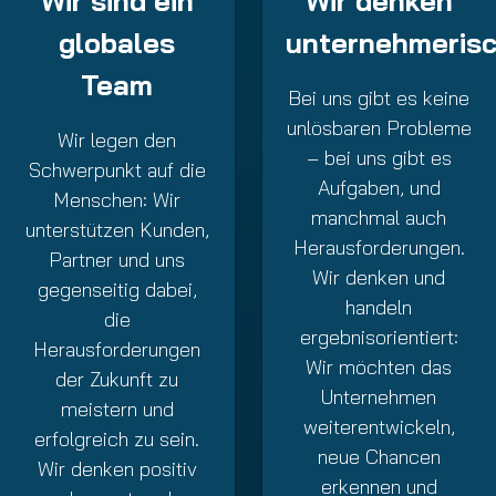
Wir sind ein
Wir denken
globales
unternehmeris
Team
Bei uns gibt es keine
unlösbaren Probleme
Wir legen den
– bei uns gibt es
Schwerpunkt auf die
Aufgaben, und
Menschen: Wir
manchmal auch
unterstützen Kunden,
Herausforderungen.
Partner und uns
Wir denken und
gegenseitig dabei,
handeln
die
ergebnisorientiert:
Herausforderungen
Wir möchten das
der Zukunft zu
Unternehmen
meistern und
weiterentwickeln,
erfolgreich zu sein.
neue Chancen
Wir denken positiv
erkennen und