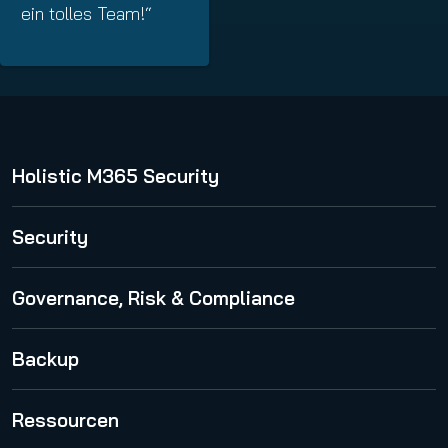
ein tolles Team!“
Holistic M365 Security
365 Total Protection
Security
Spam and Malware Protection
Governance, Risk & Compliance
Advanced Threat Protection
365 Permission Manager
Backup
Security Awareness Service
AI Recipient Validation
Email Encryption
365 Total Backup
Ressourcen
Email Archiving