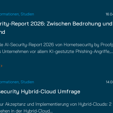
nuity Service
il
formationen
,
Studien
16.0
rity-Report 2026: Zwischen Bedrohung und
and
lle AI-Security-Report 2026 von Hornetsecurity by Proof
s Unternehmen vor allem KI-gestützte Phishing-Angriffe,
formationen
,
Studien
14.
ecurity Hybrid-Cloud Umfrage
ur Akzeptanz und Implementierung von Hybrid-Clouds: 2
sehen in der Hybrid-Cloud…