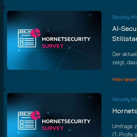
Email Conti
Hornet.ema
Security In
AI-Secu
Stillst
Der aktue
zeigt, das
Mehr lesen
Security In
Hornets
Umfrage z
IT-Profis 