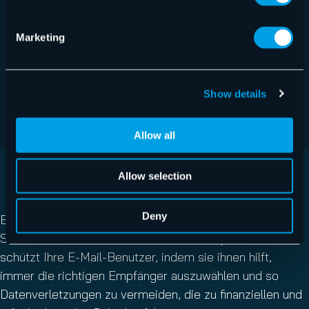
schädliches Verhalten, Verschleierungstechniken
und Weiterleitungen zu erkennen.
Marketing
Deep Learning: Computer-Vision-Modelle
analysieren Bilder, wie z. B. Markenlogos, QR-
Codes und verdächtige Textinhalte in Bildern, um
Show details
relevante Merkmale für Phishing-Angriffe zu
identifizieren.
Allow all
Allow selection
AI RECIPIENT VALIDATION
Deny
Eine einzige fehlgeleitete E-Mail reicht aus, um eine
Sicherheitslücke zu verursachen. AI Recipient Validation
schützt Ihre E-Mail-Benutzer, indem sie ihnen hilft,
immer die richtigen Empfänger auszuwählen und so
Datenverletzungen zu vermeiden, die zu finanziellen und