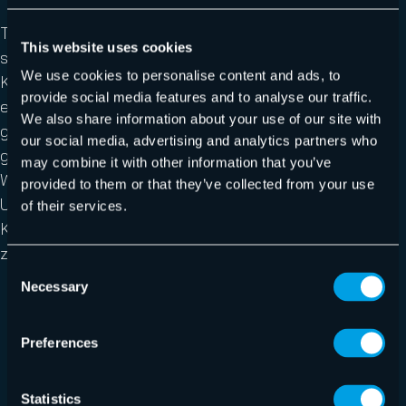
Teams Protection schützt Ihre Umgebung vor
This website uses cookies
schädlichen Nachrichten von intern kompromittierten
We use cookies to personalise content and ads, to
Konten oder aus Teams-Konversationen, die mit
provide social media features and to analyse our traffic.
externen Gesprächspartnern initiiert wurden. Dies
We also share information about your use of our site with
geschieht, indem Nachrichten, die URLs beinhalten,
our social media, advertising and analytics partners who
gescannt und verdächtige Inhalte sofort per
may combine it with other information that you’ve
Warnmeldung über den AI Cyber Assistant Bot in der
provided to them or that they’ve collected from your use
Unterhaltung angezeigt werden. Dabei kommt dieselbe
of their services.
KI-Technologie wie bei Hornetsecuritys Secure Links
zum Einsatz:
Consent
Necessary
Selection
Intelligente Musteranalyse prüft wichtige URL- und
Seitenmerkmale (z. B. Weiterleitungen, Dateipfade,
Skripte), um schädliche Inhalte zu identifizieren
Preferences
Machine-Learning-Algorithmen analysieren über 47
Merkmale von URLs und Webseiten, um
Statistics