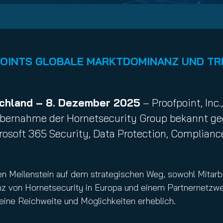
nuity Service
il
INTS GLOBALE MARKTDOMINANZ UND TRE
schland – 8. Dezember 2025
– Proofpoint, Inc
bernahme der Hornetsecurity Group bekannt geg
rosoft 365 Security, Data Protection, Complian
 Meilenstein auf dem strategischen Weg, sowohl Mitarbei
enz von Hornetsecurity in Europa und einem Partnernetzw
eine Reichweite und Möglichkeiten erheblich.