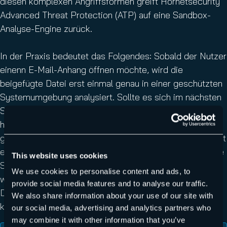
diesen komplexen Angriffsformen greift Hornetsecurity
Advanced Threat Protection (ATP) auf eine Sandbox-
Analyse-Engine zurück.
In der Praxis bedeutet das Folgendes: Sobald der Nutzer
einenn E-Mail-Anhang öffnen möchte, wird die
beigefügte Datei erst einmal genau in einer geschützten
Systemumgebung analysiert. Sollte es sich im nächsten
Schritt tatsächlich um einen positiven Malware-Anhang
handeln, wird dieser durch den Filter abgefangen bzw.
geblockt. Die Freezing-Engine hält derartige E-Mails erst
einmal zurück bzw. „friert“ sie sozusagen ein. Sobald die
This website uses cookies
Signaturen für die Filter einer Aktualisierung unterzogen
We use cookies to personalise content and ads, to
wurden, erfolgt ein neuer Scan der zurückgehaltenen
provide social media features and to analyse our traffic.
Datei. So hätte ein
Cryptolocker
in den Unternehmen
We also share information about your use of our site with
keine Chance gehabt.
our social media, advertising and analytics partners who
may combine it with other information that you’ve