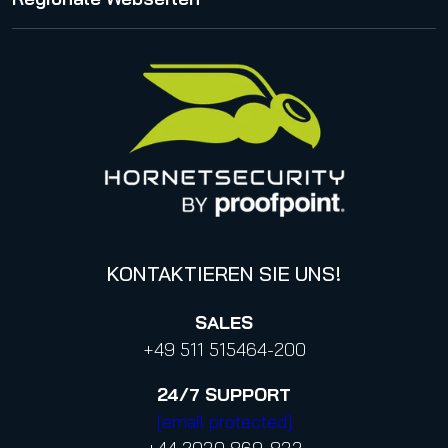
Karriere
Impressum
Management
United States
Datenschutzhinweise für Bewerbungen
Online Events & Webinare
Italy
Canada (french)
KONTAKTIEREN SIE UNS!
SALES
+49 511 515464-200
24/7
SUPPORT
[email protected]