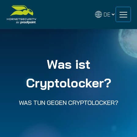
Zum
Zum
Inhalt
Inhalt
springen
springen
Was ist
Cryptolocker?
WAS TUN GEGEN CRYPTOLOCKER?