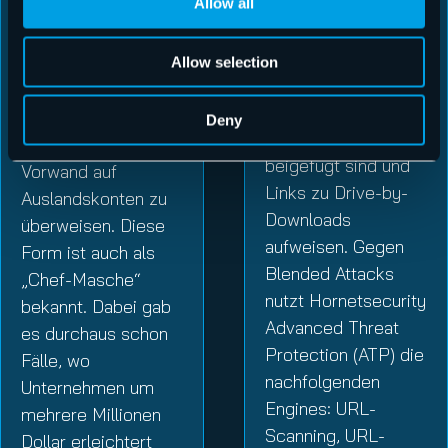
Recht beliebt bei
Allow all
die Täter. So wird
den Angreifern sind
durch CEO-Fraud
PDF-Dateien oder
versucht, gezielt
Allow selection
Microsoft-
Mitarbeiter dazu zu
Dokumente, die der
bewegen, Gelder
Deny
E-Mail als Anlage
unter einem
beigefügt sind und
Vorwand auf
Links zu Drive-by-
Auslandskonten zu
Downloads
überweisen. Diese
aufweisen. Gegen
Form ist auch als
Blended Attacks
„Chef-Masche“
nutzt Hornetsecurity
bekannt. Dabei gab
Advanced Threat
es durchaus schon
Protection (ATP) die
Fälle, wo
nachfolgenden
Unternehmen um
Engines: URL-
mehrere Millionen
Scanning, URL-
Dollar erleichtert