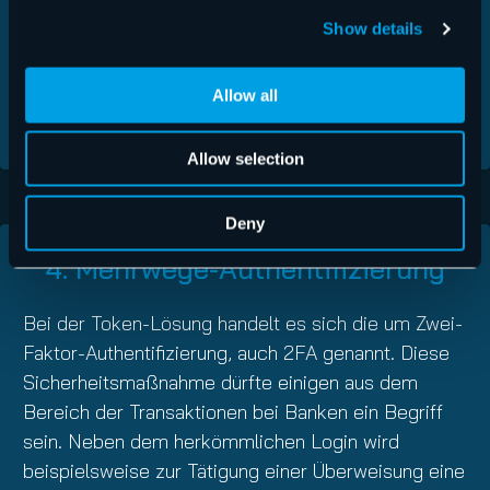
Hierbei täuschen Angreifer nämlich eine fremde
Show details
Identität vor. Im weiteren Sinn bedeutet das jedoch,
dass jede nachrangige Authentifizierung die
Allow all
Generierung eines zusätzlichen OTPs erfordert.
Allow selection
Deny
4. Mehrwege-Authentifizierung
Bei der Token-Lösung handelt es sich die um Zwei-
Faktor-Authentifizierung, auch 2FA genannt. Diese
Sicherheitsmaßnahme dürfte einigen aus dem
Bereich der Transaktionen bei Banken ein Begriff
sein. Neben dem herkömmlichen Login wird
beispielsweise zur Tätigung einer Überweisung eine