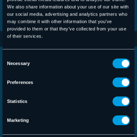
bei einem Brute-Force-Angriff auf der nacheinander
We also share information about your use of our site with
our social media, advertising and analytics partners who
ablaufenden Abarbeitung einer Wortliste basieren.
may combine it with other information that you’ve
provided to them or that they’ve collected from your use
of their services.
3. Alternativen zu herkömmlichen
Consent
Necessary
Selection
Passwörtern
Preferences
Eine weitere Möglichkeit,
Brute-Force-
Angriffe
einzudämmen, besteht darin, ganz auf
Statistics
Zugangscodes in Form von Passwörtern zu
verzichten. Denkbar ist hier z.B. als Alternative die
Verwendung von Token oder OTPs. Die
Marketing
Vorgehensweise der sogenannten One-Time-
Passwörter verhindert Replay-Attacken komplett.