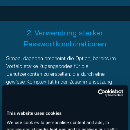
2. Verwendung starker
Passwortkombinationen
Simpel dagegen erscheint die Option, bereits im
Vorfeld starke Zugangscodes für die
Benutzerkonten zu erstellen, die durch eine
gewisse Komplexität in der Zusammensetzung
gekennzeichnet sind. Als Grundregel gilt im
Allgemeinen, dass es sich bei dem Zugangscode
um keine Wortkombinationenen handeln sollte, die
im Rechtschreibwörterbuch, wie beispielsweise
This website uses cookies
dem Duden, verzeichnet sind. Dies beugt in erster
We use cookies to personalise content and ads, to
Linie den sogenannten Dictionary-Attacks vor, die
provide social media features and to analyse our traffic.