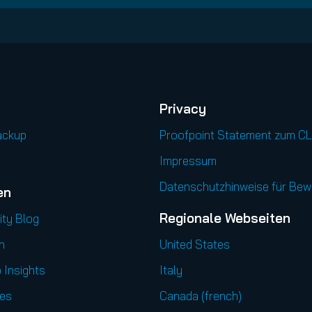
Privacy
ackup
Proofpoint Statement zum C
Impressum
Datenschutzhinweise für Be
en
Regionale Webseiten
ity Blog
n
United States
 Insights
Italy
es
Canada (french)