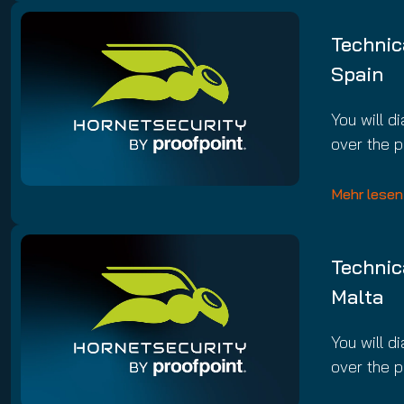
Email Conti
Hornet.ema
Technic
Spain
You will d
over the 
Mehr lesen
Technic
Malta
You will d
over the 