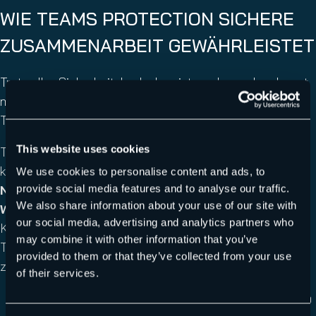
WIE TEAMS PROTECTION SICHERE
ZUSAMMENARBEIT GEWÄHRLEISTET
Trotz aller Sicherheitsbedenken ist es dennoch sehr gut
möglich, eine sichere Zusammenarbeit in Microsoft
Teams zu gewährleisten.
This website uses cookies
TEAMS PROTECTION schützt einen Tenant vor
kompromittierten internen Konten, indem es
alle
We use cookies to personalise content and ads, to
provide social media features and to analyse our traffic.
Nachrichten mit URLs scannt und sofort eine
We also share information about your use of our site with
Warnmeldung
über den AI Cyber Assistant Bot in der
our social media, advertising and analytics partners who
Konversation ausgibt. Teams Protection nutzt die KI-
may combine it with other information that you’ve
Technologie, die auch in Hornetsecuritys Secure Links
provided to them or that they’ve collected from your use
zum Einsatz kommt:
of their services.
Smart Patterns: Analysieren zentrale Merkmale von