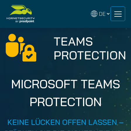
Zum
Zum
Inhalt
Inhalt
springen
springen
MICROSOFT TEAMS
PROTECTION
KEINE LÜCKEN OFFEN LASSEN –