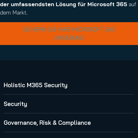
der umfassendsten Lösung für Microsoft 365
auf
dem Markt.
SICHERN SIE IHRE MICROSOFT 365
UMGEBUNG
Holistic M365 Security
365 Total Protection
Security
Spam and Malware Protection
Governance, Risk & Compliance
Advanced Threat Protection