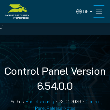
Zum
Zum
Inhalt
Inhalt
springen
springen
„`
Control Panel Version
6.54.0.0
Author:
Hornetsecurity
/
22.04.2026
/
Control
Panel
,
Release Notes