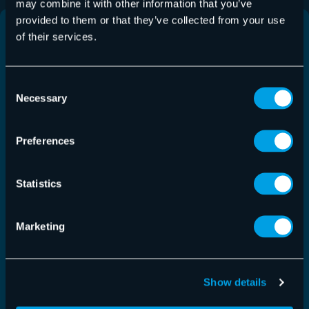
may combine it with other information that you’ve
provided to them or that they’ve collected from your use
of their services.
Consent
Necessary
Selection
Preferences
Statistics
Control Panel Release 6.60.0.0
Marketing
Control Panel
,
Release Notes
,
Release Notes
30.07.2026
– Control Panel
Show details
Dieses Release erhöht die Sicherheit inaktiver