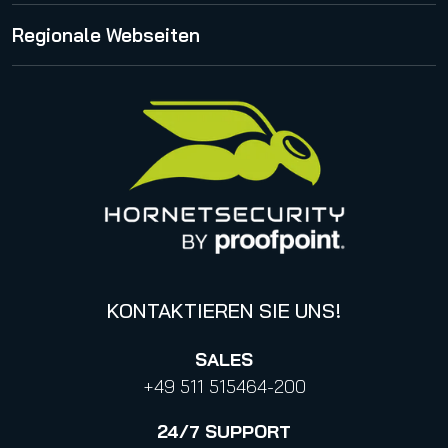
International
Release Notes
Proofpoint Statement zum CLOUD Act
Regionale Webseiten
Karriere
Impressum
Management
United States
Datenschutzhinweise für Bewerbungen
Online Events & Webinare
Italy
Canada (french)
KONTAKTIEREN SIE UNS!
SALES
+49 511 515464-200
24/7
SUPPORT