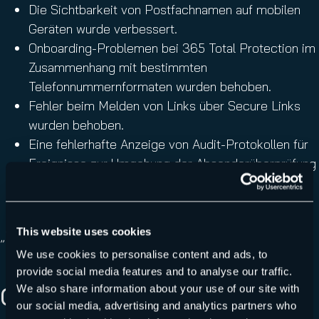
Die Sichtbarkeit von Postfachnamen auf mobilen
Geräten wurde verbessert.
Onboarding-Problemen bei 365 Total Protection im
Zusammenhang mit bestimmten
Telefonnummernformaten wurden behoben.
Fehler beim Melden von Links über Secure Links
wurden behoben.
Eine fehlerhafte Anzeige von Audit-Protokollen für
Ereignisse zur Umgehung der Absenderüberprüfung
wurde behoben.
This website uses cookies
„`
We use cookies to personalise content and ads, to
provide social media features and to analyse our traffic.
We also share information about your use of our site with
CHECK OTHER RELEASES
our social media, advertising and analytics partners who