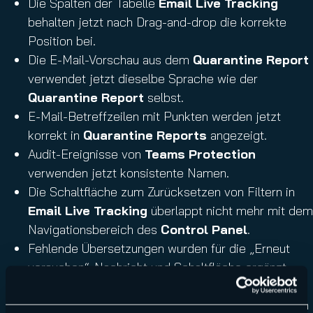
Die Spalten der Tabelle
Email Live Tracking
behalten jetzt nach Drag-and-drop die korrekte
Position bei.
Die E-Mail-Vorschau aus dem
Quarantine Report
verwendet jetzt dieselbe Sprache wie der
Quarantine Report
selbst.
E-Mail-Betreffzeilen mit Punkten werden jetzt
korrekt in
Quarantine Reports
angezeigt.
Audit-Ereignisse von
Teams Protection
verwenden jetzt konsistente Namen.
Die Schaltfläche zum Zurücksetzen von Filtern in
Email Live Tracking
überlappt nicht mehr mit dem
Navigationsbereich des
Control Panel
.
Fehlende Übersetzungen wurden für die „Erneut
versuchen“-Nachricht und Schaltfläche ergänzt.
Das Onboarding von
365 Tenant Manager
schlägt aufgrund des MPC-Verbindungsproblems in