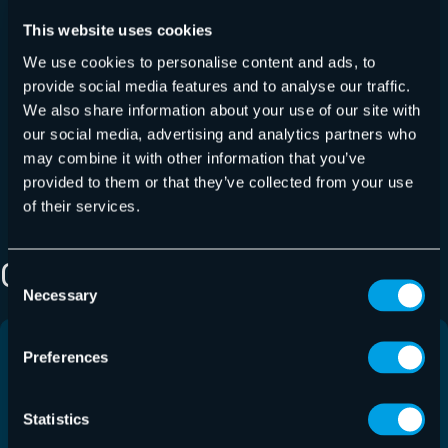
den USA nicht mehr fehl.
This website uses cookies
Die Schaltfläche „Analyse starten“ im Block
AI
We use cookies to personalise content and ads, to
Email Security Analyst
ist jetzt korrekt
provide social media features and to analyse our traffic.
ausgerichtet.
We also share information about your use of our site with
Archive Audit
verarbeitet jetzt die
our social media, advertising and analytics partners who
Spracheinrichtung früher und berücksichtigt die
may combine it with other information that you’ve
konfigurierte Standardsprache.
provided to them or that they’ve collected from your use
of their services.
CHECK OTHER RELEASES
Consent
Necessary
Selection
Preferences
Statistics