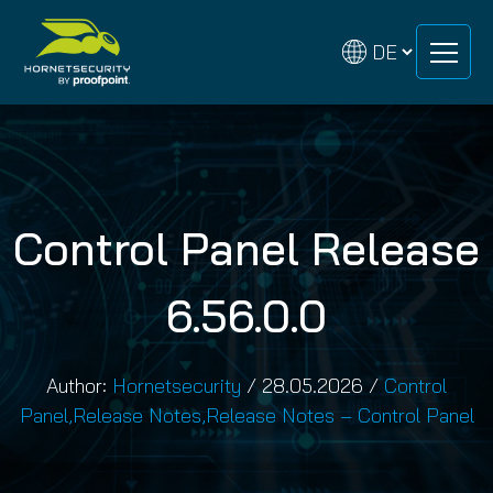
Zum
Zum
Inhalt
Inhalt
springen
springen
Control Panel Release
6.56.0.0
Author:
Hornetsecurity
/
28.05.2026
/
Control
Panel
,
Release Notes
,
Release Notes – Control Panel