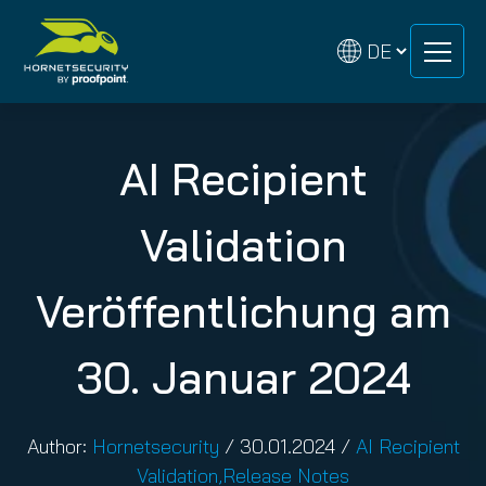
Zum
Zum
Inhalt
Inhalt
springen
springen
AI Recipient
Validation
Veröffentlichung am
30. Januar 2024
Author:
Hornetsecurity
/
30.01.2024
/
AI Recipient
Validation
,
Release Notes