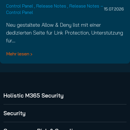
Control Panel
,
Release Notes
,
Release Notes –
15.07.2026
Control Panel
Neu gestaltete Allow & Deny list mit einer
dedizierten Seite für Link Protection, Unterstützung
für…
Mehr lesen
Holistic M365 Security
365 Total Protection
Security
Spam and Malware Protection