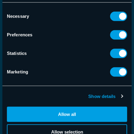
Consent
Necessary
Selection
Preferences
Statistics
Marketing
365 Total Backup – Release 22. Juli 2026
Show details
365 Total Backup
,
Release Notes
22.07.2026
Dieses Release bietet Verbesserungen an der
Allow all
Benutzeroberfläche des
Wiederherstellungsprozesses sowie die
Allow selection