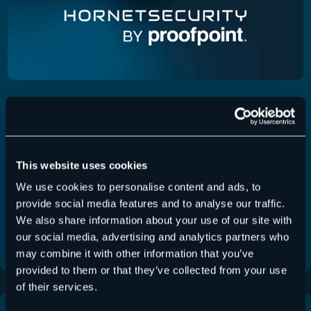
Control Panel Release 6.60.0.0
Control Panel
,
Release Notes
,
Release Notes
30.07.2026
– Control Panel
This website uses cookies
Dieses Release erhöht die Sicherheit inaktiver
We use cookies to personalise content and ads, to
Hornet.email-Konten und bringt Verbesserungen für
provide social media features and to analyse our traffic.
Email Live Tracking, Deny…
We also share information about your use of our site with
our social media, advertising and analytics partners who
Mehr lesen
may combine it with other information that you’ve
provided to them or that they’ve collected from your use
of their services.