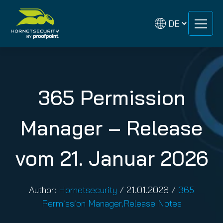
Zum
Zum
Inhalt
Inhalt
springen
springen
365 Permission
Manager – Release
vom 21. Januar 2026
Author:
Hornetsecurity
/
21.01.2026
/
365
Permission Manager
,
Release Notes