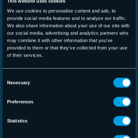
This website uses cookies
We use cookies to personalise content and ads, to
provide social media features and to analyse our traffic.
We also share information about your use of our site with
our social media, advertising and analytics partners who
Talentpool
Hiermit erkläre ich mein Einverständnis, dass
may combine it with other information that you’ve
provided to them or that they’ve collected from your use
Hornetsecurity meine angefügten persönlichen Daten und
of their services.
Bewerbungsunterlagen in ihrem Talent Pool (Datenbank)
hochlädt, speichert und archiviert. Bei Bedarf wird ein
Abgleich offener, zu meinem Profil passenden Stellen im
Consent
Talent Pool von Hornetsecurity durchgeführt, um mir
Necessary
Selection
passende Angebote unterbreiten zu können.
Preferences
Datenschutz
(Erforderlich)
Ja, ich habe die
Datenschutzbestimmungen
gelesen. Erst
wenn hier ein Haken gesetzt wurde, werden die
Statistics
Bewerbungsunterlagen/ Bewerberdaten übermittelt.
Anti-Roboter-Verifizierung
Hier klicken