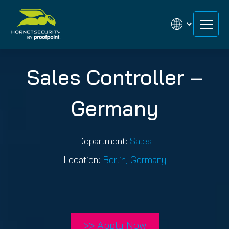
Zum
Zum
Inhalt
Inhalt
springen
springen
Sales Controller –
Germany
Department:
Sales
Location:
Berlin, Germany
>> Apply Now