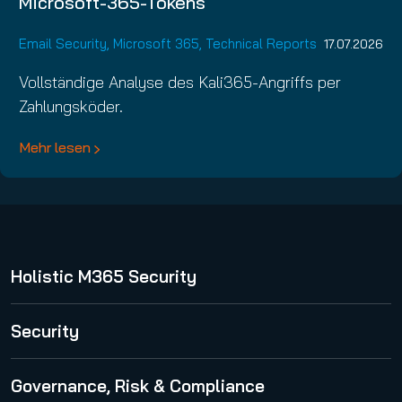
Microsoft-365-Tokens
Email Security
,
Microsoft 365
,
Technical Reports
17.07.2026
Vollständige Analyse des Kali365-Angriffs per
Zahlungsköder.
Mehr lesen
Holistic M365 Security
365 Total Protection
Security
Spam and Malware Protection
Governance, Risk & Compliance