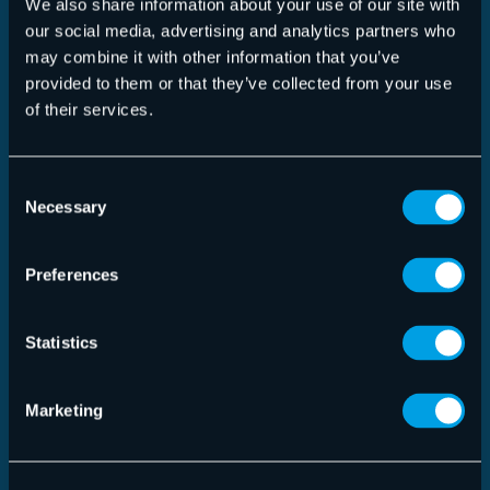
We also share information about your use of our site with
our social media, advertising and analytics partners who
may combine it with other information that you’ve
provided to them or that they’ve collected from your use
of their services.
Consent
Necessary
Selection
Preferences
Talentpool
Hiermit erkläre ich mein Einverständnis, dass
Statistics
Hornetsecurity meine angefügten persönlichen Daten und
Bewerbungsunterlagen in ihrem Talent Pool (Datenbank)
hochlädt, speichert und archiviert. Bei Bedarf wird ein
Marketing
Abgleich offener, zu meinem Profil passenden Stellen im
Talent Pool von Hornetsecurity durchgeführt, um mir