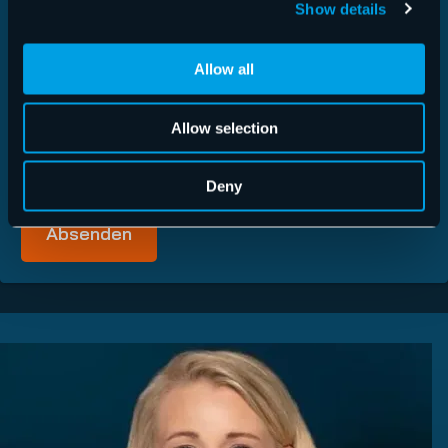
passende Angebote unterbreiten zu können.
Show details
Datenschutz
(Erforderlich)
Ja, ich habe die
Datenschutzbestimmungen
gelesen. Erst
Allow all
wenn hier ein Haken gesetzt wurde, werden die
Bewerbungsunterlagen/ Bewerberdaten übermittelt.
Allow selection
Anti-Roboter-Verifizierung
Hier klicken
Friendly
Captcha ⇗
Deny