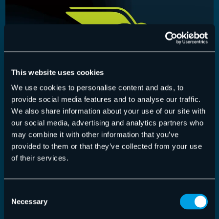
This website uses cookies
We use cookies to personalise content and ads, to
provide social media features and to analyse our traffic.
We also share information about your use of our site with
our social media, advertising and analytics partners who
may combine it with other information that you’ve
Control Panel
,
Release Notes
13.08.2020
provided to them or that they’ve collected from your use
Control Panel Version 6.13.0.0
of their services.
Erweiterungen: Das Modul Email Authentication
zum Einstellen von SPF, DKIM und DMARC wurde
Consent
Necessary
in HTML…
Selection