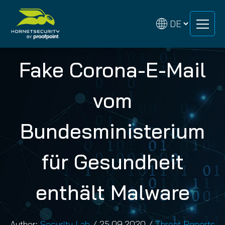
Zum
Zum
Inhalt
Inhalt
springen
springen
Fake Corona-E-Mail
vom
Bundesministerium
für Gesundheit
enthält Malware
Author:
Security Lab
/
25.09.2020
/
Threat Reports