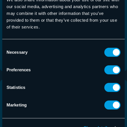
our social media, advertising and analytics partners who
Monthly Threat Report Juli 2026
may combine it with other information that you’ve
provided to them or that they’ve collected from your use
Threat Reports
20.07.2026
of their services.
Diese Ausgabe des Monthly Threat Reports
konzentriert sich auf Branchenereignisse aus dem
Consent
Monat Juni 2026.…
Necessary
Selection
Mehr lesen
Preferences
Statistics
Marketing