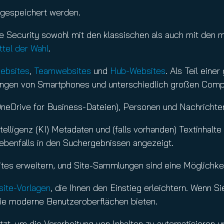
e gespeichert werden.
e Security sowohl mit den klassischen als auch mit den 
ttel der Wahl
.
ebsites
,
Teamwebsites
und
Hub-Websites
. Als Teil eine
lösungen von Smartphones und unterschiedlich großen Com
OneDrive for Business-Dateien), Personen und Nachrichten
Intelligenz (KI) Metadaten und (falls vorhanden) Textinhalt
ebenfalls in den Suchergebnissen angezeigt.
 Sites erweitern, und Site-Sammlungen sind eine Möglich
ite-Vorlagen
, die Ihnen den Einstieg erleichtern. Wenn Sie
ie moderne Benutzeroberflächen bieten.
tzt, um die Verarbeitung von Inhalten zu automatisieren u