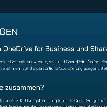
AGEN
n OneDrive for Business und Shar
nzelne Geschäftsanwender, während SharePoint Online eine
ve ist mehr auf die persönliche Speicherung ausgerichtet
ive zusammen?
 Microsoft 365-Ökosystem integrieren. In OneDrive gespe
t fördert und die Konsistenz zwischen individueller und