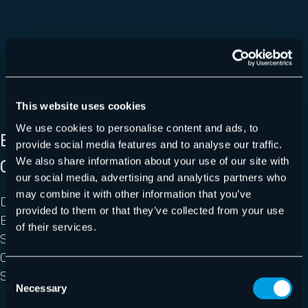
This website uses cookies
We use cookies to personalise content and ads, to
ENTDECKEN SIE DEN
provide social media features and to analyse our traffic.
CYBERSECURITY REPORT 2025
We also share information about your use of our site with
our social media, advertising and analytics partners who
may combine it with other information that you’ve
Der Cybersecurity Report 2025 analysiert die aktuelle
provided to them or that they’ve collected from your use
Bedrohungslage sowie aufkommende Gefahren und
of their services.
Schwachstellen innerhalb von M365. Seien Sie
Cyberkriminellen einen Schritt voraus und lesen Sie, wie
Sie ihr Unternehmen optimal schützen können.
Consent
Necessary
Selection