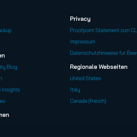
Privacy
ackup
Proofpoint Statement zum C
Impressum
Datenschutzhinweise für Be
en
Regionale Webseiten
ity Blog
n
United States
 Insights
Italy
es
Canada (french)
men