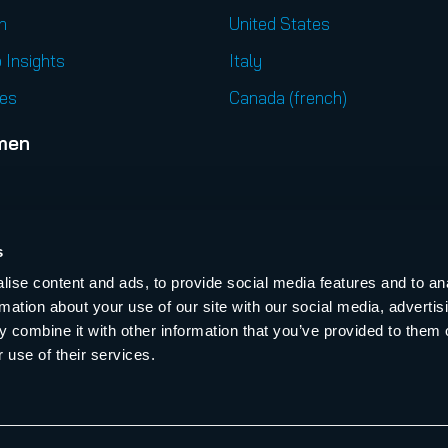
n
United States
 Insights
Italy
es
Canada (french)
men
l
s
ise content and ads, to provide social media features and to an
t
rmation about your use of our site with our social media, advertis
ts & Webinare
 combine it with other information that you’ve provided to them o
 use of their services.