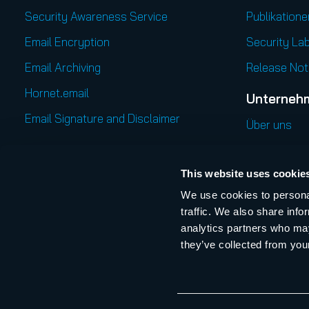
Security Awareness Service
Publikatione
Email Encryption
Security Lab
Email Archiving
Release Not
Hornet.email
Unterneh
Email Signature and Disclaimer
Über uns
Governance, Risk & Compliance
Internationa
This website uses cookie
365 Permission Manager
Karriere
We use cookies to personal
AI Recipient Validation
Managemen
traffic. We also share info
Online Even
analytics partners who may
they’ve collected from your