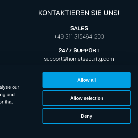
KONTAKTIEREN SIE UNS!
SALES
+49 511 515464-200
24/7
SUPPORT
support@hornetsecurity.com
+44 2030 869-833
info@hornetsecurity.com
Allow all
alyse our
ing and
Allow selection
r that
Deny