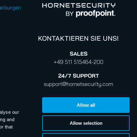
werbungen
KONTAKTIEREN SIE UNS!
SALES
+49 511 515464-200
24/7
SUPPORT
support@hornetsecurity.com
+44 2030 869-833
Allow all
info@hornetsecurity.com
alyse our
ing and
Allow selection
r that