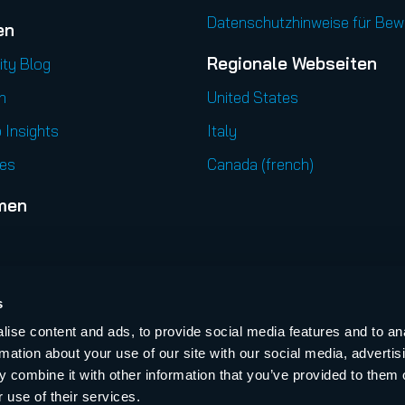
Datenschutzhinweise für Be
en
Regionale Webseiten
ity Blog
n
United States
 Insights
Italy
es
Canada (french)
men
l
s
ise content and ads, to provide social media features and to an
t
rmation about your use of our site with our social media, advertis
ts & Webinare
 combine it with other information that you’ve provided to them o
 use of their services.