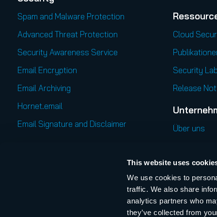
Ressourc
Spam and Malware Protection
Advanced Threat Protection
Cloud Secur
Security Awareness Service
Publikatione
Email Encryption
Security Lab
Email Archiving
Release Not
Hornet.email
Unterneh
Email Signature and Disclaimer
Über uns
Governance, Risk & Compliance
Internationa
This website uses cookie
365 Permission Manager
Karriere
We use cookies to personal
AI Recipient Validation
Managemen
traffic. We also share info
Online Even
analytics partners who may
they’ve collected from your