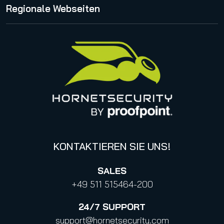
Proofpoint Statement zum CLOUD Act
Regionale Webseiten
Karriere
Impressum
Management
United States
Datenschutzhinweise für Bewerbungen
Online Events & Webinare
Italy
Canada (french)
KONTAKTIEREN SIE UNS!
SALES
+49 511 515464-200
24/7
SUPPORT
support@hornetsecurity.com