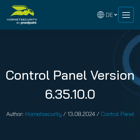
Zum
Zum
Inhalt
Inhalt
springen
springen
Control Panel Version
6.35.10.0
Author:
Hornetsecurity
/
13.08.2024
/
Control Panel