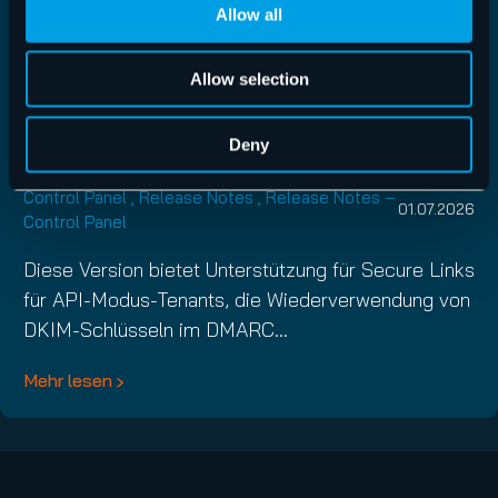
Allow all
Allow selection
Control Panel Release 6.58.0.0
Deny
Control Panel
,
Release Notes
,
Release Notes –
01.07.2026
Control Panel
Diese Version bietet Unterstützung für Secure Links
für API-Modus-Tenants, die Wiederverwendung von
DKIM-Schlüsseln im DMARC…
Mehr lesen