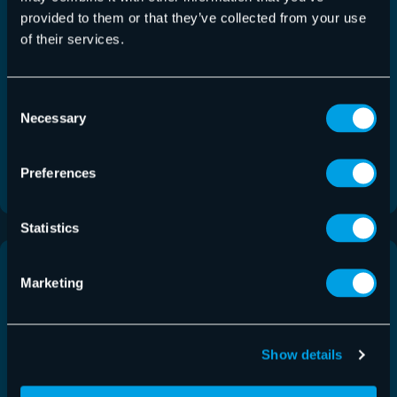
provided to them or that they’ve collected from your use
Control Panel
,
Release Notes
,
Release Notes –
of their services.
15.07.2026
Control Panel
Neu gestaltete Allow & Deny list mit einer
Consent
dedizierten Seite für Link Protection, Unterstützung
Necessary
Selection
für…
Preferences
Mehr lesen
Statistics
Marketing
Show details