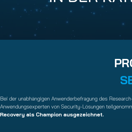
Email Conti
Hornet.ema
PR
S
Bei der unabhängigen Anwenderbefragung des Research
Anwendungsexperten von Security-Lösungen teilgenomme
Recovery als Champion ausgezeichnet.