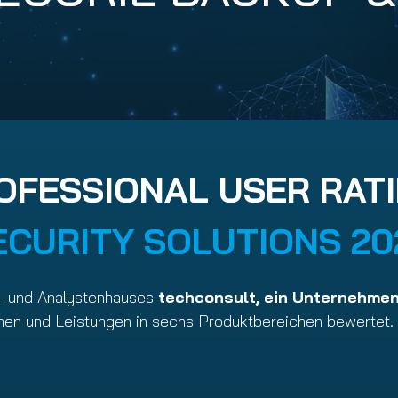
nuity Service
il
OFESSIONAL USER RATI
ECURITY SOLUTIONS 20
- und Analystenhauses
techconsult, ein Unternehmen
n und Leistungen in sechs Produktbereichen bewertet.