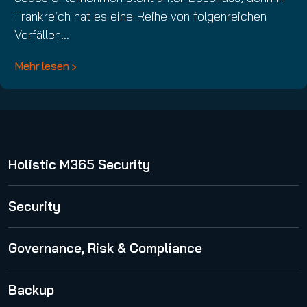
Frankreich hat es eine Reihe von folgenreichen
Vorfällen…
Mehr lesen
Holistic M365 Security
365 Total Protection
Security
Spam and Malware Protection
Governance, Risk & Compliance
Advanced Threat Protection
365 Permission Manager
Backup
Security Awareness Service