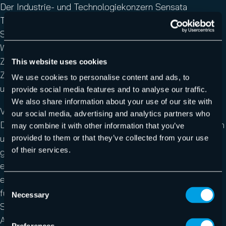
Der Industrie- und Technologiekonzern Sensata
Technologies erlitt einen Ransomware-Angriff, der
Systeme und Abläufe, einschließlich Versand,
Wareneingang und Produktion, störte.
Zwischenmaßnahmen wurden umgesetzt, doch der
This website uses cookies
Zeitrahmen für eine vollständige Wiederherstellung blieb
We use cookies to personalise content and ads, to
unklar.
provide social media features and to analyse our traffic.
We also share information about your use of our site with
Vorläufige Untersuchungen deuten darauf hin, dass
our social media, advertising and analytics partners who
Dateien gestohlen wurden; welche Daten diese enthalten
may combine it with other information that you’ve
und ob sie als Druckmittel gegen das Unternehmen
provided to them or that they’ve collected from your use
of their services.
genutzt werden, bleibt abzuwarten. Trotz des Angriffs
erwartet Sensata für das laufende Quartal keine
erheblichen finanziellen Einbußen. Sensata ist bekannt
Consent
für die Herstellung von Sensoren und elektrischen
Necessary
Selection
Schutzkomponenten für verschiedene Märkte, darunter
Automobil, Industrie und Luftfahrt.