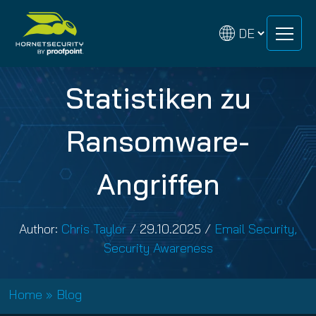
Zum
Zum
Inhalt
Inhalt
springen
springen
Statistiken zu
Ransomware-
Angriffen
Author:
Chris Taylor
/
29.10.2025
/
Email Security
,
Security Awareness
Home
»
Blog