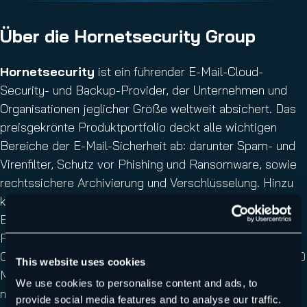
Über die Hornetsecurity Group
Hornetsecurity
ist ein führender E-Mail-Cloud-
Security- und Backup-Provider, der Unternehmen und
Organisationen jeglicher Größe weltweit absichert. Das
preisgekrönte Produktportfolio deckt alle wichtigen
Bereiche der E-Mail-Sicherheit ab: darunter Spam- und
Virenfilter, Schutz vor Phishing und Ransomware, sowie
rechtssichere Archivierung und Verschlüsselung. Hinzu
kommen Backup, Replikation und Wiederherstellung von
E-Mails, Endpoints und virtuellen Maschinen. Das
Flaggschiffprodukt ist die marktweit umfangreichste
Cloud-Sicherheitslösung für Microsoft 365. Mit über 350
This website uses cookies
Mitarbeitern an 10 Standorten verfügt das Unternehmen
We use cookies to personalise content and ads, to
mit Hauptsitz in Hannover über ein internationales
provide social media features and to analyse our traffic.