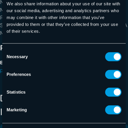
Netzwerk von mehr als 5.000 Channel-Partnern und
We also share information about your use of our site with
MSPs sowie über 11 redundante, gesicherte
our social media, advertising and analytics partners who
Rechenzentren. Die Premium-Services nutzen mehr als
may combine it with other information that you’ve
provided to them or that they’ve collected from your use
50.000 Kunden, darunter Swisscom, Telefónica, KONICA
of their services.
MINOLTA, LVM Versicherung, DEKRA und CLAAS.
Presseanfragen
Consent
Necessary
Selection
Bitte kontaktieren Sie uns über
press@hornetsecurity.com
.
Preferences
Statistics
DIES KÖNNTE SIE AUCH
INTERESSIEREN
Marketing