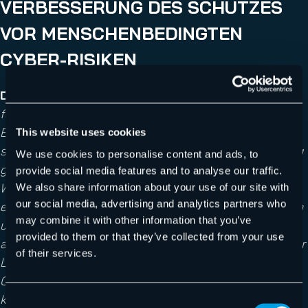
VERBESSERUNG DES SCHUTZES
VOR MENSCHENBEDINGTEN
CYBER-RISIKEN
Daniel Hofmann
,
CEO von Hornetsecurity
:
„Wir
fühlen uns geehrt, von Frost & Sullivan als
Branchenführer im HRM-Bereich anerkannt worden zu
This website uses cookies
sein. Ich nehme diese prestigeträchtige Auszeichnung
We use cookies to personalise content and ads, to
gerne im Namen unseres gesamten Teams entgegen.
provide social media features and to analyse our traffic.
Wir treiben unsere Forschung kontinuierlich voran,
We also share information about your use of our site with
our social media, advertising and analytics partners who
entwickeln unsere Lösungen weiter und spezialisieren
may combine it with other information that you’ve
uns darauf, neue Bedrohungen zu erkennen, zu
provided to them or that they’ve collected from your use
analysieren und zu bewältigen. Dadurch sind wir in der
of their services.
Lage, unseren adaptiven Service für
Cybersicherheitschulungen stetig zu optimieren. So
können wir weiterhin einen Beitrag hin zu einer
Consent