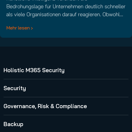
Bedrohungslage für Unternehmen deutlich schneller
als viele Organisationen darauf reagieren. Obwohl…
Mehr lesen
Holistic M365 Security
365 Total Protection
Security
Spam and Malware Protection
Governance, Risk & Compliance
Advanced Threat Protection
365 Permission Manager
Backup
Security Awareness Service