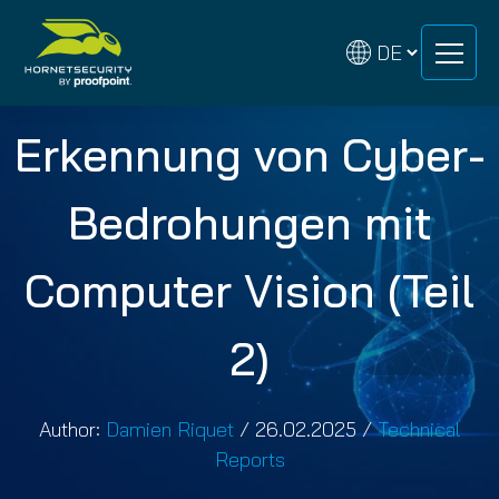
Zum
Zum
Inhalt
Inhalt
springen
springen
Erkennung von Cyber-
Bedrohungen mit
Computer Vision (Teil
2)
Author:
Damien Riquet
/
26.02.2025
/
Technical
Reports