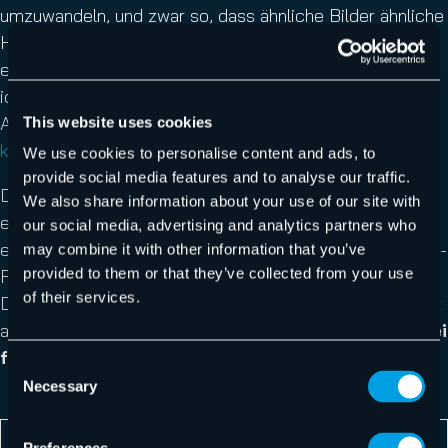
umzuwandeln, und zwar so, dass ähnliche Bilder ähnliche
Hash-Codes ergeben. Das Ergebnis: Exakte Duplikate
erzeugen identische Hash-Codes, so dass sie leicht
identifiziert werden können. Die einfachsten Hash-
Algorithmen, die wir verwenden können, sind
This website uses cookies
kryptographische Funktionen
, wie
MD5
oder
SHA-1
.
We use cookies to personalise content and ads, to
provide social media features and to analyse our traffic.
Die Tabelle unten zeigt die MD5-Hashes der Bilder. Wie
We also share information about your use of our site with
erwartet, werden nur exakte Duplikate als Bild-Duplikate
our social media, advertising and analytics partners who
erkannt. Das liegt daran, dass die kryptografischen Hash-
may combine it with other information that you’ve
provided to them or that they’ve collected from your use
Funktionen, , die ursprünglich für Sicherheit und
of their services.
Datenintegrität entwickelt wurden, den
Avalanche-Effekt
aufweisen:
Schon eine kleine Änderung in der Datei
führt zu einem deutlich anderen Hash-Wert
.
Consent
Necessary
Selection
Bild
MD5-hash