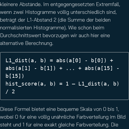
kleinere Abstände. Im entgegengesetzten Extremfall,
wenn zwei Histogramme völlig unterschiedlich sind,
beträgt der L1-Abstand 2 (die Summe der beiden
normalisierten Histogramme). Wie schon beim
Durchschnittswert bevorzugen wir auch hier eine
alternative Berechnung.
L1_dist(a, b) = abs(a[0] - b[0]) + 
abs(a[1] - b[1]) + ... + abs(a[15] - 
b[15]) 

hist_score(a, b) = 1 – L1_dist(a, b) 
/ 2 
Diese Formel bietet eine bequeme Skala von 0 bis 1,
wobei 0 für eine völlig unähnliche Farbverteilung im Bild
steht und 1 für eine exakt gleiche Farbverteilung. Die