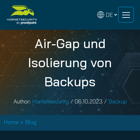
Zum
Zum
Inhalt
Inhalt
springen
springen
Air-Gap und
Isolierung von
Backups
Author:
Hornetsecurity
/
06.10.2023
/
Backup
Home
»
Blog