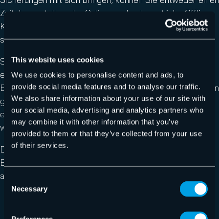
Zeitplan erstellen, der Online- und gelegentliche Offline-
Komplettsicherungen mischt, oder Sie können einen
speziellen Zeitplan für Offline-Sicherungen festlegen.
This website uses cookies
Sie müssen auch planen, wie lange diese Offline-Kopien
existieren werden. Die Kosten, die Langlebigkeit und die
We use cookies to personalise content and ads, to
Einfachheit der Aufbewahrung der Medien haben hier den
provide social media features and to analyse our traffic.
We also share information about your use of our site with
größten Einfluss. Wenn möglich, bewahren Sie sie
our social media, advertising and analytics partners who
einfach so lange auf, bis Sie nicht mehr von ihnen
may combine it with other information that you’ve
wiederherstellen können.
provided to them or that they’ve collected from your use
of their services.
Die Realität sieht oft anders aus. Wenn Sie vollständige
Backups planen können, sollten Sie einen Zeitplan
aufstellen, z. B:
Consent
Necessary
Selection
Monatlich: vollständig, offline
Wöchentlich: vollständig, online