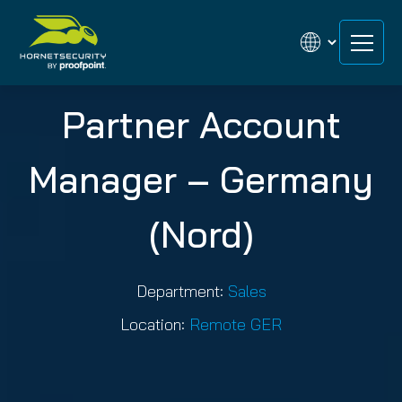
Skip
Skip
to
to
content
content
Partner Account
Manager – Germany
(Nord)
Department:
Sales
Location:
Remote GER