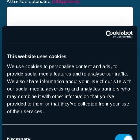
Attentes salariales
(Obligatoire)
Disponibilité
(Obligatoire)
MM
slash
This website uses cookies
DD
We use cookies to personalise content and ads, to
slash
Comment avez-vous entendu parler de nous ?
provide social media features and to analyse our traffic.
YYYY
(Obligatoire)
We also share information about your use of our site with
our social media, advertising and analytics partners who
may combine it with other information that you’ve
provided to them or that they’ve collected from your use
of their services.
Message
Consent
Necessary