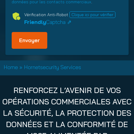
i
o
données pour les contacts commerciaux
.
n
(
h
c
r
i
g
O
i
y
Vérification Anti-Robot
Clique ici pour vérifier
e
r
b
p
(
Friendly
Captcha ⇗
)
e
l
T
O
)
i
y
b
g
p
l
a
e
i
t
g
(
o
O
a
Home
»
Hornetsecurity Services
i
b
t
r
l
o
e
i
i
RENFORCEZ L’AVENIR DE VOS
)
g
r
a
e
OPÉRATIONS COMMERCIALES AVEC
t
)
LA SÉCURITÉ, LA PROTECTION DES
o
i
DONNÉES ET LA CONFORMITÉ DE
r