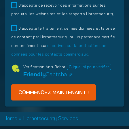
o
i
o
d
M
l
J’accepte de recevoir des informations sur les
i
g
f
R
a
i
produits, les webinaires et les rapports Hornetsecurity.
r
a
V
e
r
g
e
t
M
l
k
a
P
)
J'accepte le traitement de mes données et la prise
o
s
a
e
t
o
de contact par Hornetsecurity ou un partenaire certifié
i
(
t
t
o
l
r
O
i
i
conformément aux
directives sur la protection des
i
i
e
b
o
n
r
c
données pour les contacts commerciaux
.
)
l
n
g
e
y
i
s
Vérification Anti-Robot
Clique ici pour vérifier
)
(
g
h
Friendly
Captcha ⇗
O
a
i
b
t
p
l
o
T
i
i
y
g
r
p
a
e
e
t
Home
»
Hornetsecurity Services
)
(
o
O