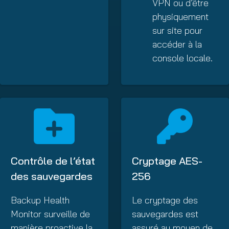
VPN ou d’être
physiquement
sur site pour
accéder à la
console locale.
Contrôle de l’état
Cryptage AES-
des sauvegardes
256
Backup Health
Le cryptage des
Monitor surveille de
sauvegardes est
manière proactive la
assuré au moyen de