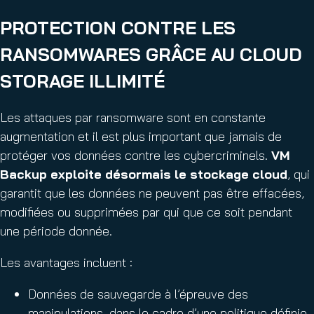
i
b
r
PROTECTION CONTRE LES
l
e
i
RANSOMWARES GRÂCE AU CLOUD
)
g
STORAGE ILLIMITÉ
a
t
o
Les attaques par ransomware sont en constante
i
augmentation et il est plus important que jamais de
r
protéger vos données contre les cybercriminels.
VM
e
Backup exploite désormais le stockage cloud
, qui
)
garantit que les données ne peuvent pas être effacées,
modifiées ou supprimées par qui que ce soit pendant
une période donnée.
Les avantages incluent :
Données de sauvegarde à l’épreuve des
manipulations, dans le cadre d’une politique définie.