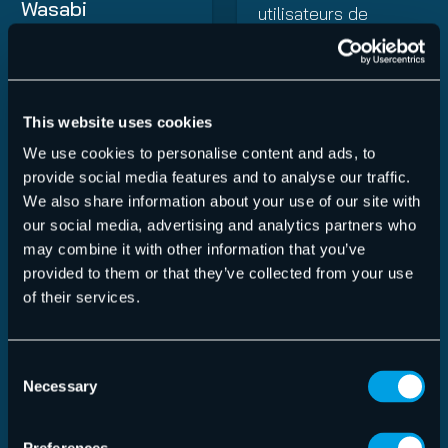
Wasabi
utilisateurs de
sauvegarder les
Les utilisateurs
machines virtuelles
peuvent simplement
Windows (VM) toutes
entrer les détails de
les 5 minutes, ce qui
This website uses cookies
leur compte et
garantit qu’en cas de
We use cookies to personalise content and ads, to
stocker leurs copies
perte de données,
provide social media features and to analyse our traffic.
de sauvegarde hors
seules quelques
We also share information about your use of our site with
site avec le
our social media, advertising and analytics partners who
minutes seront
fournisseur de leur
may combine it with other information that you’ve
perdues. Cette
choix. Ainsi, les
provided to them or that they’ve collected from your use
réduction
clients peuvent
of their services.
considérable des
facilement faire une
pertes de données
copie de sauvegarde
permet aux
Consent
de leurs données
Necessary
entreprises
Selection
directement sur
d’économiser du
Azure, BackBlaze B2,
temps et de l’argent