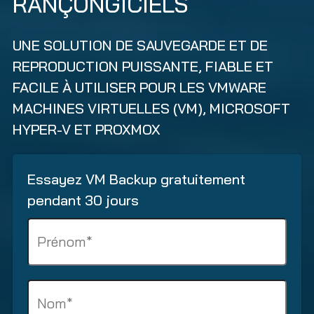
RANÇONGICIELS
UNE SOLUTION DE SAUVEGARDE ET DE
REPRODUCTION PUISSANTE, FIABLE ET
FACILE À UTILISER POUR LES VMWARE
MACHINES VIRTUELLES (VM), MICROSOFT
HYPER-V ET PROXMOX
Essayez VM Backup gratuitement
pendant 30 jours
N
a
m
e
S
(
u
O