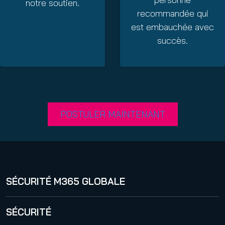
notre soutien.
recommandée qui
est embauchée avec
succès.
POSTULER MAINTENANT
SÉCURITÉ M365 GLOBALE
365 Total Protection
SÉCURITÉ