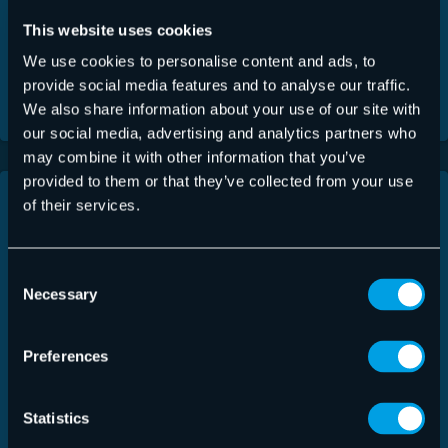
avec votre équipe et
This website uses cookies
organisez votre
journée comme vous
We use cookies to personalise content and ads, to
provide social media features and to analyse our traffic.
le souhaitez.
We also share information about your use of our site with
our social media, advertising and analytics partners who
may combine it with other information that you’ve
provided to them or that they’ve collected from your use
of their services.
Consent
Rendez-vous
Contrats à
Necessary
Selection
Pizza
durée
indéterminée
Preferences
Tous les Hornets de
tous les
En raison de notre
départements à
croissance rapide
Statistics
travers le monde se
continue, nous