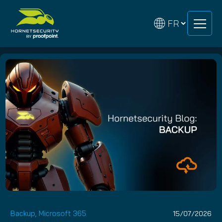
Skip
Skip
to
to
content
content
Backup
,
Microsoft 365
15/07/2026