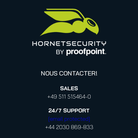
Déclaration de Proofpoint concernant le CLOUD Act
Canada (français)
Base de connaissances
Informations sur la confidentialité des données
Politique de confidentialité aux contacts professionnels
Confidentialité
Code de conduite et Code d’éthique
NOUS CONTACTER!
SALES
+49 511 515464-0
24/7
SUPPORT
[email protected]
+44 2030 869-833