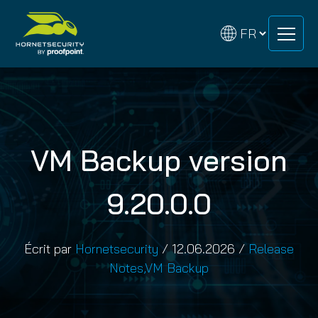
Skip
Skip
to
to
content
content
VM Backup version
9.20.0.0
Écrit par
Hornetsecurity
/
12.06.2026
/
Release
Notes
,
VM Backup