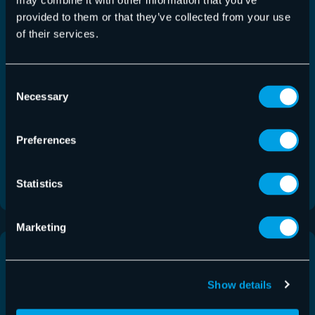
may combine it with other information that you’ve
provided to them or that they’ve collected from your use
365 Total Backup – Publication 22 juillet
of their services.
2026
Consent
365 Total Backup
,
Release Notes
22/07/2026
Necessary
Selection
Cette version apporte des améliorations à
l’interface utilisateur du processus de restauration
Preferences
ainsi que la…
Statistics
En savoir plus
Marketing
Show details