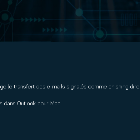
nuity Service
ature and Disclaimer
il
ge le transfert des e-mails signalés comme phishing dir
ls dans Outlook pour Mac.