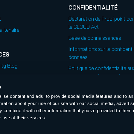
CONFIDENTIALITÉ
l
Déclaration de Proofpoint co
le CLOUD Act
artenaire
Base de connaissances
Informations sur la confidenti
CES
données
ity Blog
Politique de confidentialité au
contacts professionnels
Confidentialité
s
es
ise content and ads, to provide social media features and to an
Code de conduite et Code d’é
rmation about your use of our site with our social media, advertis
 combine it with other information that you’ve provided to them o
 use of their services.