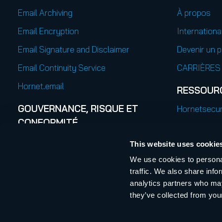
Email Archiving
À propos
Email Encryption
Internationa
Email Signature and Disclaimer
Devenir un p
Email Continuity Service
CARRIÈRES
Hornet.email
RESSOUR
GOUVERNANCE, RISQUE ET
Hornetsecur
CONFORMITÉ
Publications
365 Permission Manager
This website uses cookie
Release Not
We use cookies to personal
traffic. We also share info
analytics partners who may
they’ve collected from your