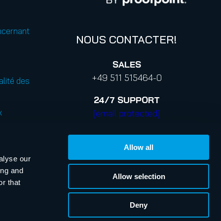
ncernant
NOUS CONTACTER!
SALES
+49 511 515464-0
alité des
24/7
SUPPORT
x
[email protected]
+44 2030 869-833
Allow all
[email protected]
alyse our
thique
ing and
Allow selection
r that
Deny