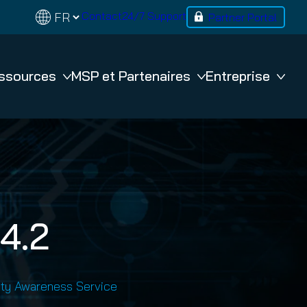
Contact
24/7 Support
Partner Portal
ssources
MSP et Partenaires
Entreprise
BACKUP
365 Total Backup
VM Backup
4.2
n
ity Awareness Service