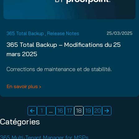
365 Total Backup
,
Release Notes
25/03/2025
365 Total Backup – Modifications du 25
mars 2025
Corrections de maintenance et de stabilité.
En savoir plus
1
…
16
17
18
19
20
POSTS
Catégories
PAGINATION
365 Multi-Tenant Manager for MSPs