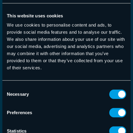
This website uses cookies
We use cookies to personalise content and ads, to
provide social media features and to analyse our traffic.
We also share information about your use of our site with
our social media, advertising and analytics partners who
may combine it with other information that you’ve
provided to them or that they’ve collected from your use
of their services.
365 Total Backup
,
Release Notes
14/04/2025
Consent
365 Total Backup – Modifications du 14
Necessary
Selection
avril 2025
Corrections apportées à l'interface utilisateur,
Preferences
maintenance générale et stabilité.
Statistics