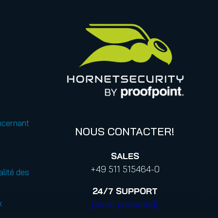
ncernant
NOUS CONTACTER!
SALES
+49 511 515464-0
alité des
24/7
SUPPORT
x
[email protected]
+44 2030 869-833