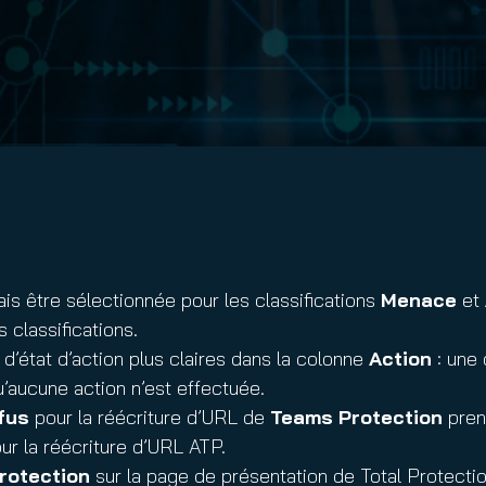
nuity Service
ature and Disclaimer
il
s être sélectionnée pour les classifications
Menace
et
 classifications.
d’état d’action plus claires dans la colonne
Action
: une 
’aucune action n’est effectuée.
efus
pour la réécriture d’URL de
Teams Protection
pren
 la réécriture d’URL ATP.
rotection
sur la page de présentation de Total Protectio