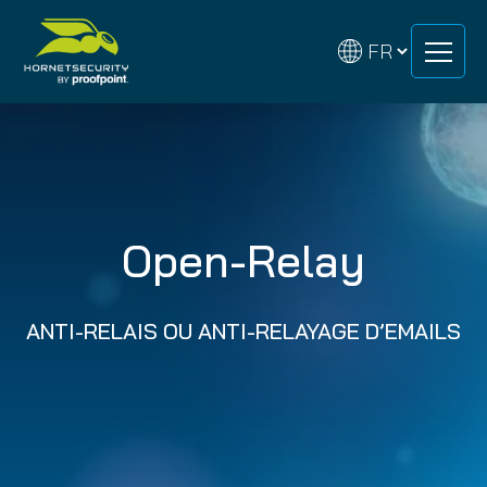
Skip
Skip
to
to
content
content
Open-Relay
ANTI-RELAIS OU ANTI-RELAYAGE D’EMAILS