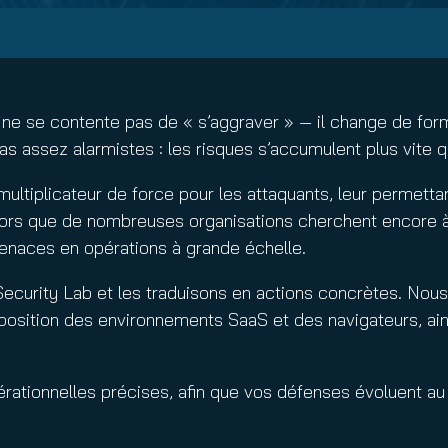
nuity Service
ature and Disclaimer
il
ne se contente pas de « s’aggraver » — il change de for
s assez alarmistes : les risques s’accumulent plus vite q
n multiplicateur de force pour les attaquants, leur permet
rs que de nombreuses organisations cherchent encore à e
rmenaces en opérations à grande échelle.
curity Lab et les traduisons en actions concrètes. Nous 
exposition des environnements SaaS et des navigateurs, ai
érationnelles précises, afin que vos défenses évoluent 