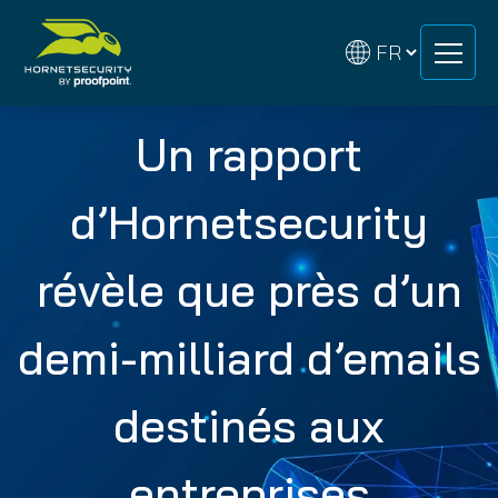
Skip
Skip
to
to
content
content
Un rapport
d’Hornetsecurity
révèle que près d’un
demi-milliard d’emails
destinés aux
entreprises