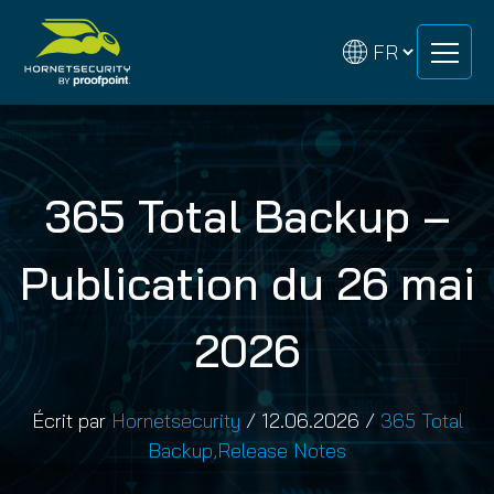
Skip
Skip
to
to
content
content
365 Total Backup –
Publication du 26 mai
2026
Écrit par
Hornetsecurity
/
12.06.2026
/
365 Total
Backup
,
Release Notes