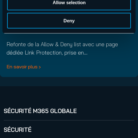
Allow selection
Control Panel Version 6.59.0.0
Deny
Control Panel
,
Release Notes
16/07/2026
Refonte de la Allow & Deny list avec une page
dédiée Link Protection, prise en…
En savoir plus
SÉCURITÉ M365 GLOBALE
365 Total Protection
SÉCURITÉ