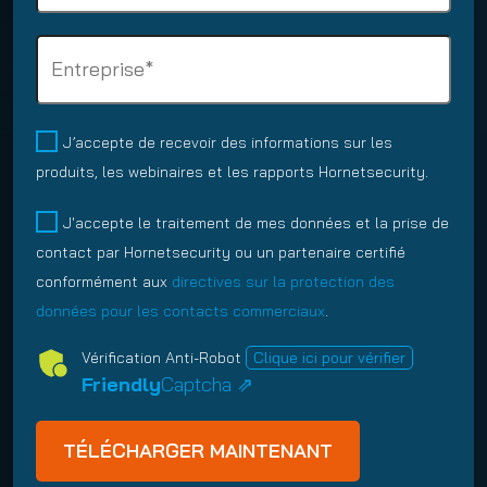
b
o
i
s
l
n
r
s
C
i
e
e
e
o
g
(
)
m
m
a
O
a
p
t
b
M
J’accepte de recevoir des informations sur les
i
a
o
l
a
produits, les webinaires et les rapports Hornetsecurity.
l
n
i
i
r
y
(
r
g
k
P
J'accepte le traitement de mes données et la prise de
O
(
e
a
e
o
contact par Hornetsecurity ou un partenaire certifié
b
O
)
t
t
l
l
b
conformément aux
directives sur la protection des
o
i
i
i
l
données pour les contacts commerciaux
.
i
n
c
g
i
r
g
y
Vérification Anti-Robot
Clique ici pour vérifier
a
g
e
O
(
Friendly
Captcha ⇗
t
a
)
p
O
o
t
t
b
i
o
I
l
r
i
n
i