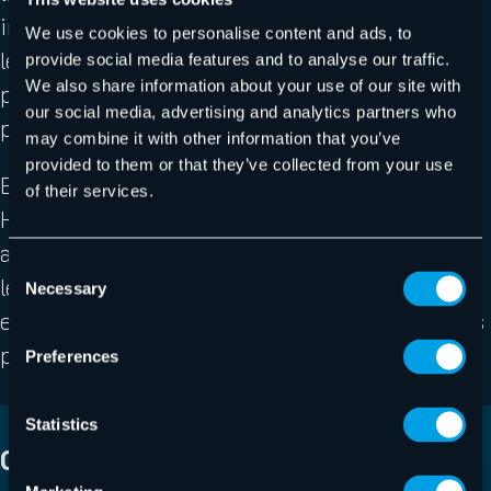
investissements : 85 % intègrent déjà l’IA dans
We use cookies to personalise content and ads, to
leur stratégie de cybersécurité et 68 %
provide social media features and to analyse our traffic.
We also share information about your use of our site with
prévoient d’en faire une priorité dans les 12 à 24
our social media, advertising and analytics partners who
prochains mois.
may combine it with other information that you’ve
provided to them or that they’ve collected from your use
Basé sur une étude OpinionWay réalisée pour
of their services.
Hornetsecurity by Proofpoint, ce rapport
analyse l’impact de l’IA sur les cybermenaces,
Consent
les stratégies de défense adoptées par les
Necessary
Selection
entreprises françaises et les actions prioritaires
pour renforcer leur résilience.
Preferences
Statistics
CE QUE VOUS DÉCOUVRIREZ DANS