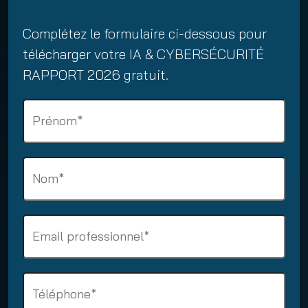
Complétez le formulaire ci-dessous pour
télécharger votre IA & CYBERSÉCURITÉ
RAPPORT 2026 gratuit.
N
a
m
e
S
(
u
O
r
b
n
l
B
a
i
u
m
g
s
e
a
i
P
(
t
n
O
h
o
e