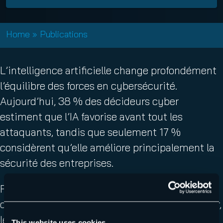
e
r
g
)
e
a
)
t
Home
»
Publications
o
i
r
L’intelligence artificielle change profondément
e
l’équilibre des forces en cybersécurité.
)
Aujourd’hui, 38 % des décideurs cyber
estiment que l’IA favorise avant tout les
attaquants, tandis que seulement 17 %
considèrent qu’elle améliore principalement la
sécurité des entreprises.
Face à des cyberattaques toujours plus
crédibles, personnalisées et difficiles à détecter,
les organisations accélèrent leurs
This website uses cookies