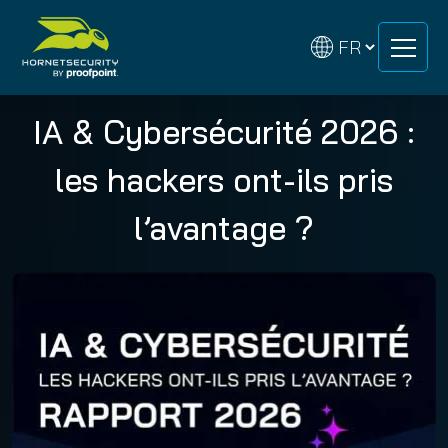
Skip
Skip
to
to
content
content
IA & Cybersécurité 2026 :
les hackers ont-ils pris
l’avantage ?