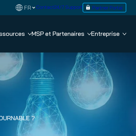
Contact
24/7 Support
Partner Portal
ssources
MSP et Partenaires
Entreprise
BACKUP
365 Total Backup
VM Backup
n
TOURNABLE ?