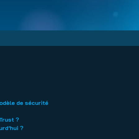
nuity Service
ature and Disclaimer
il
modèle de sécurité
Trust ?
urd’hui ?