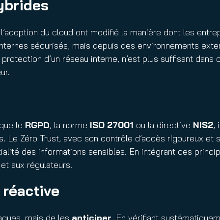
hybrides
et l’adoption du cloud ont modifié la manière dont les ent
 internes sécurisés, mais depuis des environnements exte
a protection d’un réseau interne, n’est plus suffisant dan
ur.
 que le
RGPD
, la norme
ISO 27001
ou la directive
NIS2
,
s. Le Zéro Trust, avec son contrôle d’accès rigoureux et 
alité des informations sensibles. En intégrant ces princi
 et aux régulateurs.
 réactive
aques, mais de les
anticiper
. En vérifiant systématiquem