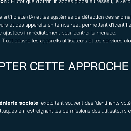
on :
Plutôt que d’offrir un accès global au réseau, le Zéro
e artificielle (IA) et les systèmes de détection des anom
isateurs et des appareils en temps réel, permettant d’iden
tre ajustées immédiatement pour contrer la menace.
Trust couvre les appareils utilisateurs et les services cl
OPTER CETTE APPROCHE
énierie sociale
, exploitent souvent des identifiants v
taques en restreignant les permissions des utilisateurs et