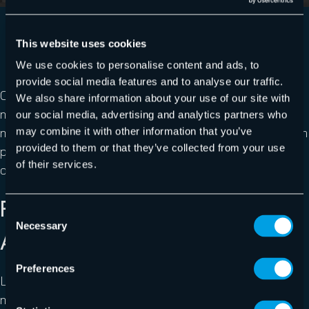
Fuite de données d’une entreprise française
This website uses cookies
We use cookies to personalise content and ads, to
provide social media features and to analyse our traffic.
Comme en attestent ces exemples, les hackers n’ont
We also share information about your use of our site with
même plus à s’aventurer sur le darknet pour mettre la
our social media, advertising and analytics partners who
main sur des données volées. Tout ce dont ils ont besoin
may combine it with other information that you’ve
provided to them or that they’ve collected from your use
pour se procurer les outils nécessaires, c’est d’un
of their services.
ordinateur et d’une connexion Internet.
FUITE DE DONNÉES : LES
Consent
Necessary
Selection
ARNAQUEURS ARNAQUÉS
Preferences
Les fuites de données représentent aujourd’hui un
marché lucratif pour les acteurs malveillants. Les gains