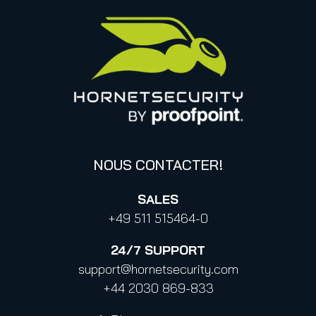
Déclaration de Proofpoint concernant le CLOUD Act
Canada (français)
Base de connaissances
Informations sur la confidentialité des données
Politique de confidentialité aux contacts professionnels
Confidentialité
Code de conduite et Code d’éthique
NOUS CONTACTER!
SALES
+49 511 515464-0
24/7
SUPPORT
support@hornetsecurity.com
+44 2030 869-833