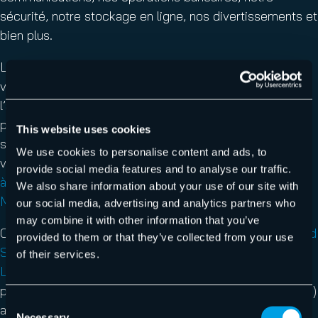
sécurité, notre stockage en ligne, nos divertissements et
bien plus.
Les smartphones ne sont toutefois pas exempts de
vulnérabilités, comme nous le rappelle bien souvent
l’actualité. Le cybergang Lapsus$, particulièrement
prolifique, est connu pour ses techniques d’ingénierie
This website uses cookies
sociale et de SIM swapping, employées pour faciliter la
We use cookies to personalise content and ads, to
violation de données. En 2022,
le gang est ainsi parvenu
provide social media features and to analyse our traffic.
à se frayer un chemin dans les systèmes d’Uber, de
We also share information about your use of our site with
Microsoft, de Cisco
et d’autres marques internationales.
our social media, advertising and analytics partners who
may combine it with other information that you’ve
Ces attaques ont poussé le US
Department of Homeland
provided to them or that they’ve collected from your use
Security (DHS) à lancer une analyse des techniques de
of their services.
Lapsus$
, dont le SIM swapping. À la fin de l’année
passée, le Cyber Safety Review Board américain (CSRB)
Consent
a publié un rapport comportant des recommandations
Necessary