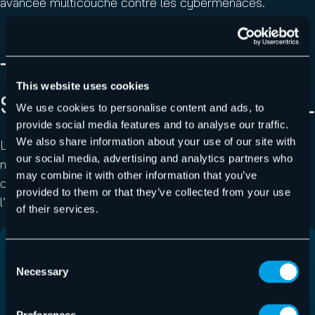
avancée multicouche contre les cybermenaces.
TYPES DE MENACES PESANT
This website uses cookies
SUR LA SÉCURITÉ DE L’EMAIL
We use cookies to personalise content and ads, to
provide social media features and to analyse our traffic.
We also share information about your use of our site with
Les entreprises sont confrontées à de nombreuses
our social media, advertising and analytics partners who
menaces sur la sécurité de l’email, dont les
may combine it with other information that you’ve
conséquences peuvent s’avérer désastreuses en
provided to them or that they’ve collected from your use
l’absence d’une réponse adéquate.
of their services.
Consent
Necessary
Selection
Phishing