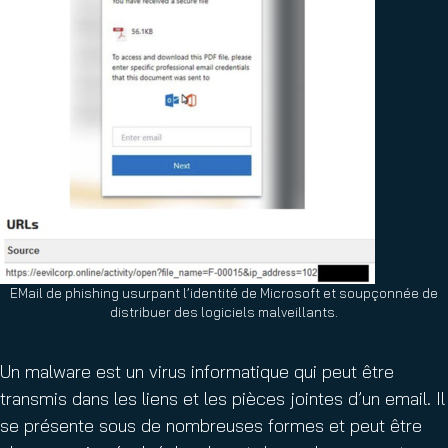
EMail de phishing usurpant l’identité de Microsoft et soupçonnée de
distribuer des logiciels malveillants.
Un malware est un virus informatique qui peut être
transmis dans les liens et les pièces jointes d’un email. Il
se présente sous de nombreuses formes et peut être