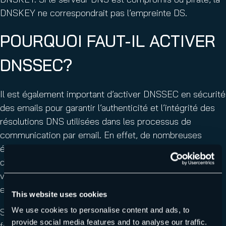
DNSKEY ne correspondrait pas l’empreinte DS.
POURQUOI FAUT-IL ACTIVER
DNSSEC?
Il est également important d’activer DNSSEC en sécurité
des emails pour garantir l’authenticité et l’intégrité des
résolutions DNS utilisées dans les processus de
communication par email. En effet, de nombreuses
étapes de la transmission d’email impliquent l’utilisation
de noms de domaines et de résolutions DNS pour
vérifier l’authenticité des expéditeurs, éviter le phishing
et prévenir le spam.
This website uses cookies
We use cookies to personalise content and ads, to
Sans DNSSEC activé, les résolutions DNS peuvent être
provide social media features and to analyse our traffic.
falsifiées ou manipulées, ce qui permettrait à des