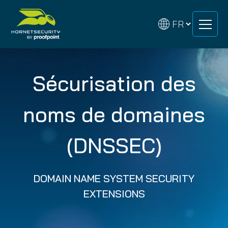
Skip
Skip
to
to
content
content
Sécurisation des
noms de domaines
(DNSSEC)
DOMAIN NAME SYSTEM SECURITY
EXTENSIONS