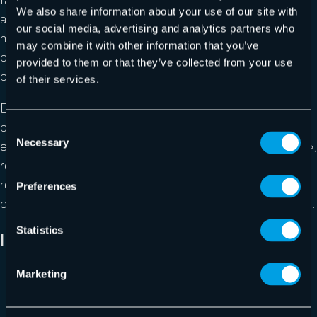
We also share information about your use of our site with
attaquants de rediriger le trafic email vers des serveurs
our social media, advertising and analytics partners who
malveillants, de mener des attaques de phishing, de
may combine it with other information that you’ve
propager des logiciels malveillants, ou encore de
provided to them or that they’ve collected from your use
bloquer l’acheminement d’email.
of their services.
En activant DNSSEC, les propriétaires de domaines
peuvent protéger les processus de communication par
Consent
Necessary
email contre les attaques de type « man-in-the-middle »,
Selection
renforcer la confiance des destinataires dans les emails
reçus, et améliorer la qualité de service en évitant les
Preferences
perturbations dues aux attaques sur les résolutions DNS.
Statistics
Informations complémentaires :
Marketing
Introduction à DNSSEC
Explications de la RFC4033