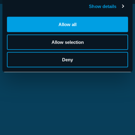
Show details
DÉCOUVREZ LES SERVICES
Allow all
HORNETSECURITY
Allow selection
Deny