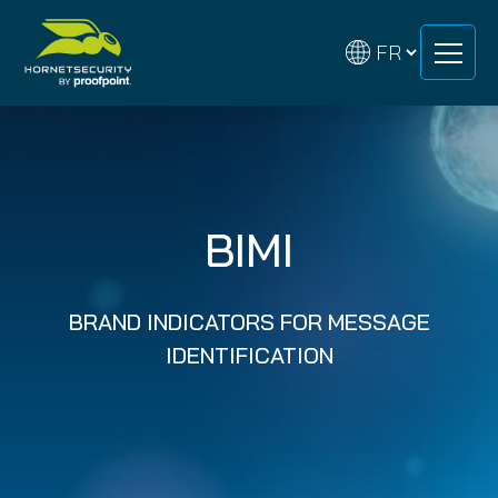
Skip
Skip
to
to
content
content
BIMI
BRAND INDICATORS FOR MESSAGE
IDENTIFICATION