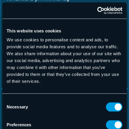
), et l’URL du
valimail_inc_506712520.svg
fichier PEM contenant la clé de certification BIMI
(
a=https://amplify.valimail.com/bimi/
valimail/jnTnRAnz72g-
This website uses cookies
).
valimail_inc_506712520.pem
We use cookies to personalise content and ads, to
provide social media features and to analyse our traffic.
Ces paramètres permettent aux destinataires de
We also share information about your use of our site with
visualiser le logo de l’expéditeur dans leur client de
our social media, advertising and analytics partners who
messagerie, renforçant ainsi l’authenticité et la
may combine it with other information that you’ve
reconnaissance de la marque.
provided to them or that they’ve collected from your use
of their services.
Exemple d’enregistrement BIMI
Consent
Necessary
Selection
V=BIMI1 ; L=https://your-
domain.example/path/to/logo.svg ;
Preferences